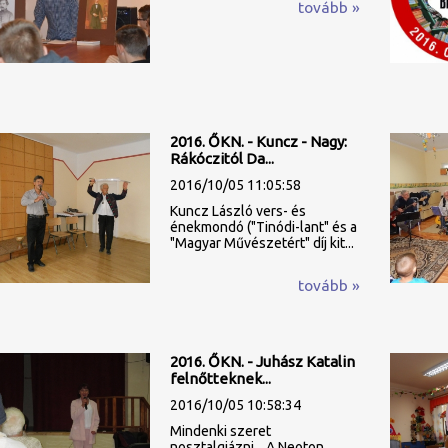
tovább »
2016. ŐKN. - Kuncz - Nagy:
Rákóczitól Da...
2016/10/05 11:05:58
Kuncz László vers- és
énekmondó ("Tinódi-lant" és a
"Magyar Művészetért" díj kit...
tovább »
2016. ŐKN. - Juhász Katalin
felnőtteknek...
2016/10/05 10:58:34
Mindenki szeret
nosztalgiázni... A Neoton