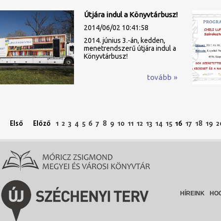
Útjára indul a Könyvtárbusz!
2014/06/02 10:41:58
2014. június 3.-án, kedden,
menetrendszerű útjára indul a
Könyvtárbusz!
tovább »
Első
Előző
1
2
3
4
5
6
7
8
9
10
11
12
13
14
15
16
17
18
19
2
HÍREINK
HO