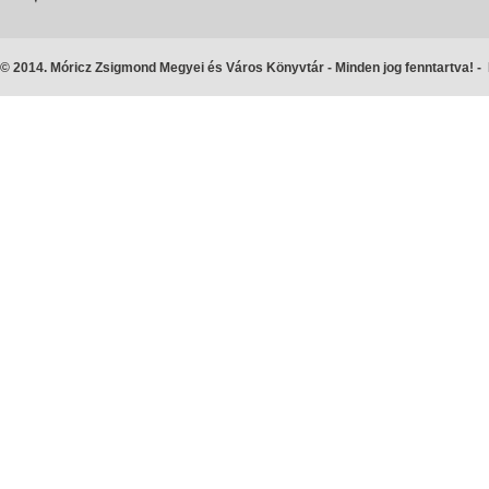
© 2014. Móricz Zsigmond Megyei és Város Könyvtár - Minden jog fenntartva! -