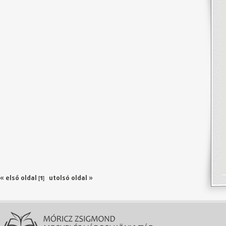
1
« első oldal
utolsó oldal »
[
]