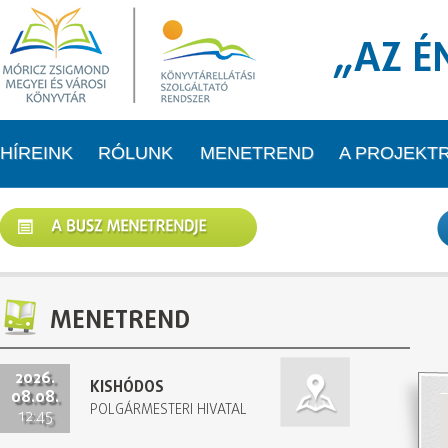
„AZ É
HÍREINK
RÓLUNK
MENETREND
A PROJEKT
MENETREND
2026.
KISHÓDOS
08.08.
POLGÁRMESTERI HIVATAL
12:45